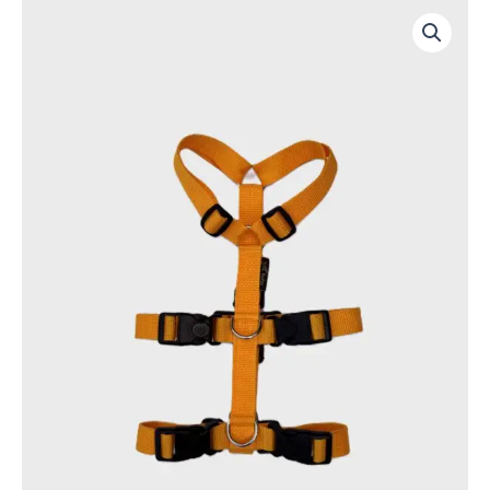
Prijsklasse:
Anti-
€27,50
ontsnappingstuig
tot
Geel
€35,00
aantal