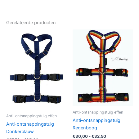
Gerelateerde producten
Prijsklasse:
Prijsklasse:
Dit
Dit
€27,50
€30,00
product
produc
tot
tot
€35,00
heeft
€32,50
heeft
meerdere
meerde
variaties.
variatie
Deze
Deze
optie
optie
kan
kan
gekozen
gekoz
worden
worde
op
op
Anti-ontsnappingstuig effen
de
de
Anti-ontsnappingstuig effen
Anti-ontsnappingstuig
productpagina
produc
Anti-ontsnappingstuig
Regenboog
Donkerblauw
€
30,00
-
€
32,50