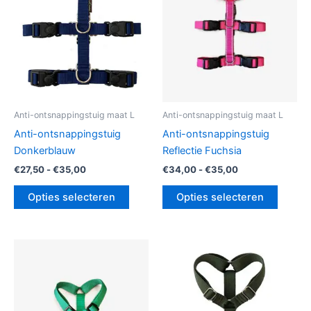
Deze
Deze
optie
optie
kan
kan
gekozen
gekoz
worden
worde
op
op
de
de
Anti-ontsnappingstuig maat L
Anti-ontsnappingstuig maat L
productpagina
produc
Anti-ontsnappingstuig
Anti-ontsnappingstuig
Donkerblauw
Reflectie Fuchsia
€
27,50
-
€
35,00
€
34,00
-
€
35,00
Opties selecteren
Opties selecteren
Prijsklasse:
Prijsklasse:
Dit
Dit
€31,50
€27,50
product
produc
tot
tot
€32,50
heeft
€35,00
heeft
meerdere
meerde