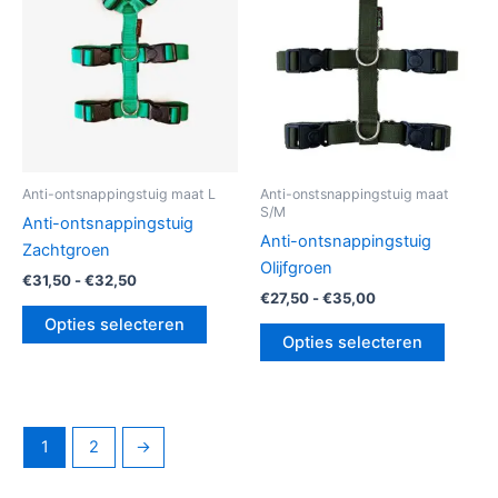
variaties.
variatie
Deze
Deze
optie
optie
kan
kan
gekozen
gekoz
worden
worde
op
op
de
de
Anti-ontsnappingstuig maat L
Anti-onstsnappingstuig maat
S/M
productpagina
produc
Anti-ontsnappingstuig
Anti-ontsnappingstuig
Zachtgroen
Olijfgroen
€
31,50
-
€
32,50
€
27,50
-
€
35,00
Opties selecteren
Opties selecteren
1
2
→