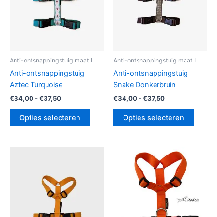
optie
optie
kan
kan
gekozen
gekoz
worden
worde
op
op
de
de
Anti-ontsnappingstuig maat L
Anti-ontsnappingstuig maat L
productpagina
produc
Anti-ontsnappingstuig
Anti-ontsnappingstuig
Aztec Turquoise
Snake Donkerbruin
€
34,00
-
€
37,50
€
34,00
-
€
37,50
Opties selecteren
Opties selecteren
Prijsklasse:
Prijsklasse:
Dit
Dit
€27,50
€27,50
product
produc
tot
tot
€35,00
heeft
€35,00
heeft
meerdere
meerde
variaties.
variatie
Deze
Deze