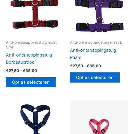
optie
optie
kan
kan
gekozen
gekoz
worden
worde
op
op
de
de
Anti-onstsnappingstuig maat
Anti-ontsnappingstuig maat L
S/M
productpagina
produc
Anti-ontsnappingstuig
Anti-ontsnappingstuig
Paars
Bordeauxrood
€
27,50
-
€
35,00
€
27,50
-
€
35,00
Opties selecteren
Opties selecteren
Prijsklasse:
Prijsklasse:
Dit
Dit
€27,50
€34,00
product
produc
tot
tot
€35,00
heeft
€35,00
heeft
meerdere
meerde
variaties.
variatie