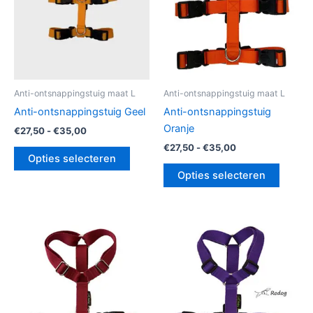
optie
optie
kan
kan
gekozen
gekoz
worden
worde
op
op
de
de
Anti-ontsnappingstuig maat L
Anti-ontsnappingstuig maat L
productpagina
produc
Anti-ontsnappingstuig Geel
Anti-ontsnappingstuig
Oranje
€
27,50
-
€
35,00
€
27,50
-
€
35,00
Opties selecteren
Opties selecteren
Prijsklasse:
Prijsklasse:
Dit
Dit
€27,50
€27,50
product
produc
tot
tot
€35,00
heeft
€35,00
heeft
meerdere
meerde
variaties.
variatie
Deze
Deze