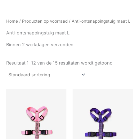
Home
/
Producten op voorraad
/ Anti-ontsnappingstuig maat L
Anti-ontsnappingstuig maat L
Binnen 2 werkdagen verzonden
Resultaat 1–12 van de 15 resultaten wordt getoond
Prijsklasse:
Prijsklasse:
Dit
Dit
€32,50
€30,00
product
produc
tot
tot
€37,50
heeft
€37,50
heeft
meerdere
meerde
variaties.
variatie
Deze
Deze
optie
optie