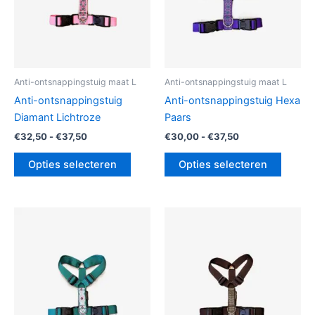
kan
kan
gekozen
gekoz
worden
worde
op
op
de
de
Anti-ontsnappingstuig maat L
Anti-ontsnappingstuig maat L
productpagina
produc
Anti-ontsnappingstuig
Anti-ontsnappingstuig Hexa
Diamant Lichtroze
Paars
€
32,50
-
€
37,50
€
30,00
-
€
37,50
Opties selecteren
Opties selecteren
Prijsklasse:
Prijsklasse:
Dit
Dit
€34,00
€34,00
product
produc
tot
tot
€37,50
heeft
€37,50
heeft
meerdere
meerde
variaties.
variatie
Deze
Deze