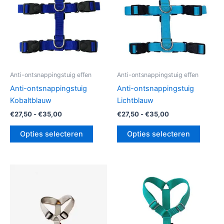
Deze
Deze
optie
optie
kan
kan
gekozen
gekoz
worden
worde
op
op
de
de
Anti-ontsnappingstuig effen
Anti-ontsnappingstuig effen
productpagina
produc
Anti-ontsnappingstuig
Anti-ontsnappingstuig
Kobaltblauw
Lichtblauw
€
27,50
-
€
35,00
€
27,50
-
€
35,00
Opties selecteren
Opties selecteren
Prijsklasse:
Prijsklasse:
Dit
Dit
€27,50
€27,50
product
produc
tot
tot
€35,00
heeft
€35,00
heeft
meerdere
meerde
variaties.
variatie