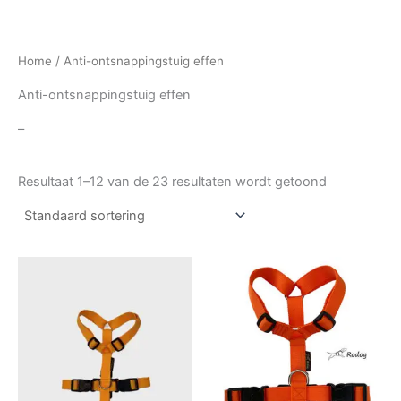
Home
/ Anti-ontsnappingstuig effen
Anti-ontsnappingstuig effen
–
Resultaat 1–12 van de 23 resultaten wordt getoond
Prijsklasse:
Prijsklasse:
Dit
Dit
€27,50
€27,50
product
produc
tot
tot
€35,00
heeft
€35,00
heeft
meerdere
meerde
variaties.
variatie
Deze
Deze
optie
optie