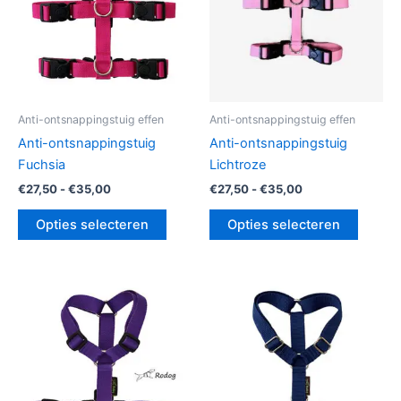
optie
optie
kan
kan
gekozen
gekoz
worden
worde
op
op
de
de
Anti-ontsnappingstuig effen
Anti-ontsnappingstuig effen
productpagina
produc
Anti-ontsnappingstuig
Anti-ontsnappingstuig
Fuchsia
Lichtroze
€
27,50
-
€
35,00
€
27,50
-
€
35,00
Opties selecteren
Opties selecteren
Prijsklasse:
Prijsklasse:
Dit
Dit
€27,50
€27,50
product
produc
tot
tot
€35,00
heeft
€35,00
heeft
meerdere
meerde
variaties.
variatie
Deze
Deze