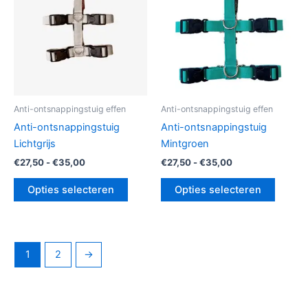
Deze
Deze
optie
optie
kan
kan
gekozen
gekoz
worden
worde
op
op
de
de
Anti-ontsnappingstuig effen
Anti-ontsnappingstuig effen
productpagina
produc
Anti-ontsnappingstuig
Anti-ontsnappingstuig
Lichtgrijs
Mintgroen
€
27,50
-
€
35,00
€
27,50
-
€
35,00
Opties selecteren
Opties selecteren
1
2
→