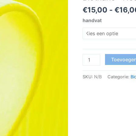
aantal
€
15,00
-
€
16,0
handvat
Toevoegen
SKU:
N/B
Categorie:
Bi