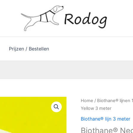
Prijzen / Bestellen
Biothane®
Home
/
Biothane® lijnen
Neon
Yellow 3 meter
Yellow
Biothane® lijn 3 meter
3
Biothane® Neo
meter