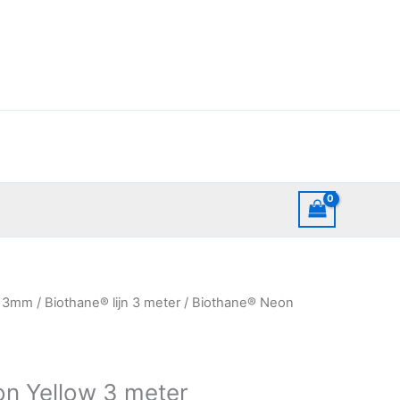
Prijsklasse:
 13mm
/
Biothane® lijn 3 meter
/ Biothane® Neon
€15,00
tot
€16,00
n Yellow 3 meter