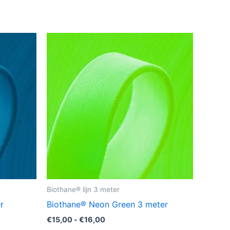
Prijsklasse:
Dit
€15,00
uct
product
tot
€16,00
heeft
dere
meerdere
ies.
variaties.
Deze
optie
kan
zen
gekozen
en
worden
op
de
Biothane® lijn 3 meter
uctpagina
productpagina
r
Biothane® Neon Green 3 meter
€
15,00
-
€
16,00