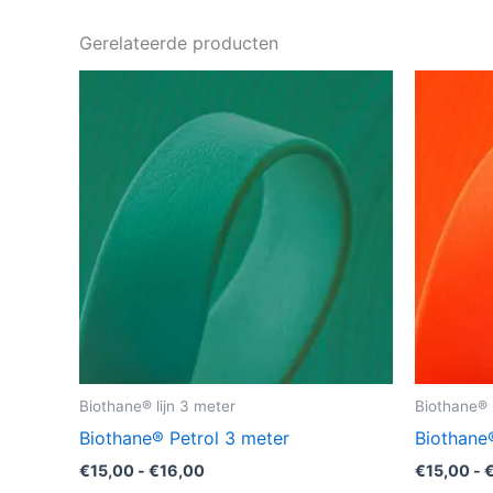
Gerelateerde producten
Prijsklasse:
Dit
€15,00
product
tot
€16,00
heeft
meerdere
variaties.
Deze
optie
kan
gekozen
worden
op
de
Biothane® lijn 3 meter
Biothane® l
productpagina
Biothane® Petrol 3 meter
Biothane
€
15,00
-
€
16,00
€
15,00
-