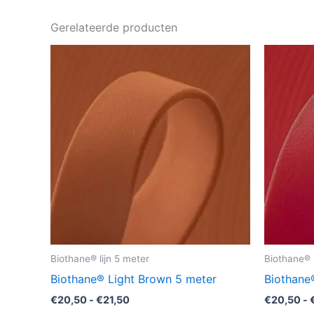
Gerelateerde producten
Prijsklasse:
Dit
€20,50
product
tot
€21,50
heeft
meerdere
variaties.
Deze
optie
kan
gekozen
worden
op
de
Biothane® lijn 5 meter
Biothane® l
productpagina
Biothane® Light Brown 5 meter
Biothane
€
20,50
-
€
21,50
€
20,50
-