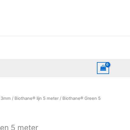
Prijsklasse:
 13mm
/
Biothane® lijn 5 meter
/ Biothane® Green 5
€20,50
tot
€21,50
en 5 meter