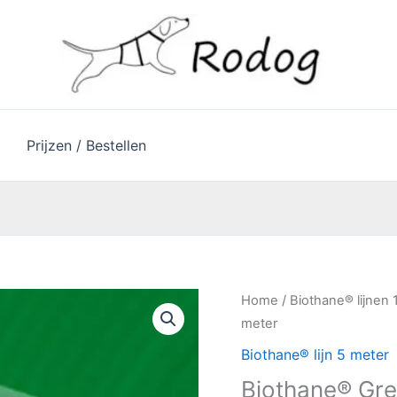
Prijzen / Bestellen
Biothane®
Home
/
Biothane® lijnen
Green
meter
5
Biothane® lijn 5 meter
meter
Biothane® Gre
aantal