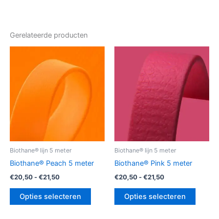
Gerelateerde producten
Prijsklasse:
Prijsklasse:
Dit
Dit
€20,50
€20,50
product
produc
tot
tot
€21,50
heeft
€21,50
heeft
meerdere
meerde
variaties.
variatie
Deze
Deze
optie
optie
kan
kan
gekozen
gekoz
Biothane® lijn 5 meter
Biothane® lijn 5 meter
worden
worde
Biothane® Peach 5 meter
Biothane® Pink 5 meter
op
op
€
20,50
-
€
21,50
€
20,50
-
€
21,50
de
de
productpagina
produc
Opties selecteren
Opties selecteren