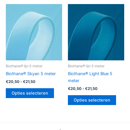
Prijsklasse:
Prijsklasse:
Dit
Dit
€20,50
€20,50
product
produc
tot
tot
€21,50
heeft
€21,50
heeft
meerdere
meerde
variaties.
variatie
Deze
Deze
optie
optie
kan
kan
gekozen
gekoz
Biothane® lijn 5 meter
Biothane® lijn 5 meter
worden
worde
Biothane® Skyan 5 meter
Biothane® Light Blue 5
op
op
meter
€
20,50
-
€
21,50
de
de
€
20,50
-
€
21,50
productpagina
produc
Opties selecteren
Opties selecteren