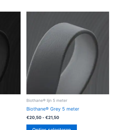
Prijsklasse:
Dit
€20,50
uct
product
tot
€21,50
heeft
dere
meerdere
ies.
variaties.
Deze
optie
kan
zen
gekozen
en
worden
op
de
Biothane® lijn 5 meter
uctpagina
productpagina
Biothane® Grey 5 meter
€
20,50
-
€
21,50
Opties selecteren