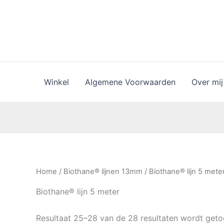
Ga
naar
de
inhoud
Winkel
Algemene Voorwaarden
Over mij
Home
/
Biothane® lijnen 13mm
/
Biothane® lijn 5 mete
Biothane® lijn 5 meter
Resultaat 25–28 van de 28 resultaten wordt get