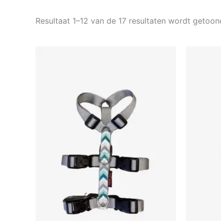
Resultaat 1–12 van de 17 resultaten wordt getoon
Prijsklasse:
Dit
€30,00
product
tot
€37,50
heeft
meerdere
variaties.
Deze
optie
kan
gekozen
worden
op
de
productpagina