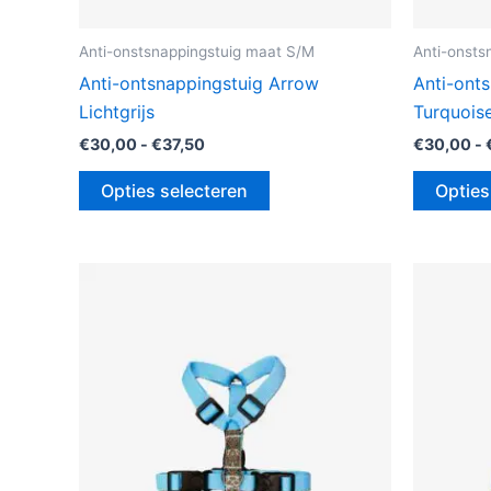
Anti-onstsnappingstuig maat S/M
Anti-onsts
Anti-ontsnappingstuig Arrow
Anti-ont
Lichtgrijs
Turquois
€
30,00
-
€
37,50
€
30,00
-
Opties selecteren
Opties
Prijsklasse:
Dit
€30,00
product
tot
€37,50
heeft
meerdere
variaties.
Deze
optie
kan