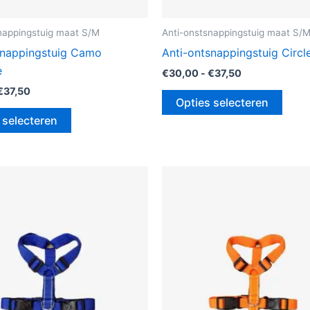
nappingstuig maat S/M
Anti-onstsnappingstuig maat S/
snappingstuig Camo
Anti-ontsnappingstuig Circ
e
€
30,00
-
€
37,50
€
37,50
Opties selecteren
 selecteren
Prijsklasse:
Prijsklasse:
Dit
Dit
€30,00
€30,00
product
prod
tot
tot
€32,50
€32,50
heeft
heeft
meerdere
meer
variaties.
variat
Deze
Deze
optie
optie
kan
kan