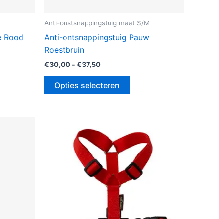
M
Anti-onstsnappingstuig maat S/M
le Rood
Anti-ontsnappingstuig Pauw
Roestbruin
€
30,00
-
€
37,50
Opties selecteren
Prijsklasse:
Dit
€27,50
uct
product
tot
€35,00
heeft
dere
meerdere
ies.
variaties.
Deze
optie
kan