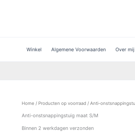
Ga
naar
de
inhoud
Winkel
Algemene Voorwaarden
Over mij
Home
/
Producten op voorraad
/ Anti-onstsnappingst
Anti-onstsnappingstuig maat S/M
Binnen 2 werkdagen verzonden