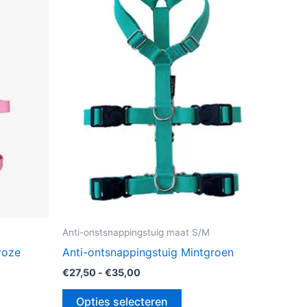
heeft
dere
meerdere
ies.
variaties.
Deze
optie
kan
zen
gekozen
en
worden
op
de
uctpagina
productpagina
M
Anti-onstsnappingstuig maat S/M
roze
Anti-ontsnappingstuig Mintgroen
€
27,50
-
€
35,00
Opties selecteren