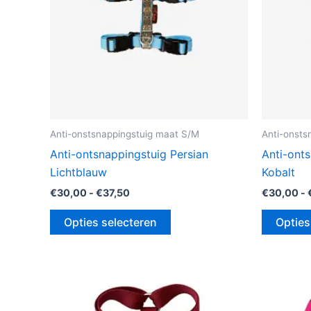
gekozen
worden
op
de
productpagina
Anti-onstsnappingstuig maat S/M
Anti-onsts
Anti-ontsnappingstuig Persian
Anti-onts
Lichtblauw
Kobalt
€
30,00
-
€
37,50
€
30,00
-
Opties selecteren
Opties
Prijsklasse:
Dit
€27,50
product
tot
€35,00