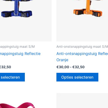
gekozen
geko
worden
word
op
op
de
de
productpagina
prod
nappingstuig maat S/M
Anti-onstsnappingstuig maat S/
nappingstuig Reflectie
Anti-ontsnappingstuig Refle
Oranje
€
32,50
€
30,00
-
€
32,50
 selecteren
Opties selecteren
Prijsklasse:
Prijsklasse:
Dit
Dit
€27,50
€27,50
product
prod
tot
tot
€35,00
€35,00