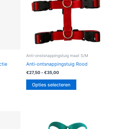
zen
gekozen
en
worden
op
de
uctpagina
productpagina
M
Anti-onstsnappingstuig maat S/M
ctie
Anti-ontsnappingstuig Rood
€
27,50
-
€
35,00
Opties selecteren
Prijsklasse:
Dit
€27,50
uct
product
tot
€35,00