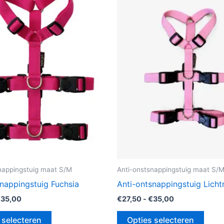
heeft
heeft
meerdere
meer
variaties.
variat
Deze
Deze
optie
optie
kan
kan
gekozen
geko
worden
word
op
op
de
de
productpagina
prod
nappingstuig maat S/M
Anti-onstsnappingstuig maat S/
snappingstuig Fuchsia
Anti-ontsnappingstuig Licht
€
35,00
€
27,50
-
€
35,00
 selecteren
Opties selecteren