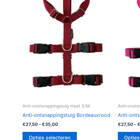
heeft
meerdere
variaties.
Deze
optie
kan
gekozen
worden
op
de
productpagina
Anti-onstsnappingstuig maat S/M
Anti-onsts
Anti-ontsnappingstuig Bordeauxrood
Anti-ont
€
27,50
-
€
35,00
€
27,50
-
Opties selecteren
Opties