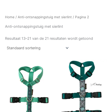
Home
/
Anti-ontsnappingstuig met sierlint
/ Pagina 2
Anti-ontsnappingstuig met sierlint
Resultaat 13–21 van de 21 resultaten wordt getoond
Prijsklasse:
Prijsklasse:
Dit
Dit
€30,00
€35,00
product
produc
tot
tot
€37,50
heeft
€37,50
heeft
meerdere
meerde
variaties.
variatie
Deze
Deze
optie
optie
kan
kan
gekozen
gekoz