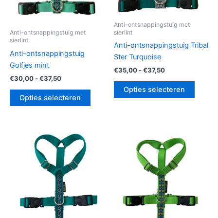
worden
worde
op
op
Anti-ontsnappingstuig met
de
de
sierlint
Anti-ontsnappingstuig met
sierlint
productpagina
produc
Anti-ontsnappingstuig Tribal
Anti-ontsnappingstuig
Ster Turquoise
Golfjes mint
€
35,00
-
€
37,50
€
30,00
-
€
37,50
Opties selecteren
Opties selecteren
Prijsklasse:
Prijsklasse:
Dit
Dit
€30,00
€30,00
product
produc
tot
tot
€37,50
heeft
€37,50
heeft
meerdere
meerde
variaties.
variatie
Deze
Deze
optie
optie
kan
kan