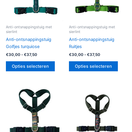
gekozen
gekoz
worden
worde
op
op
de
de
Anti-ontsnappingstuig met
Anti-ontsnappingstuig met
sierlint
sierlint
productpagina
produc
Anti-ontsnappingstuig
Anti-ontsnappingstuig
Golfjes turquiose
Ruitjes
€
30,00
-
€
37,50
€
30,00
-
€
37,50
Opties selecteren
Opties selecteren
Prijsklasse:
Prijsklasse:
Dit
Dit
€30,00
€30,00
product
produc
tot
tot
€35,00
heeft
€37,50
heeft
meerdere
meerde
variaties.
variatie
Deze
Deze
optie
optie