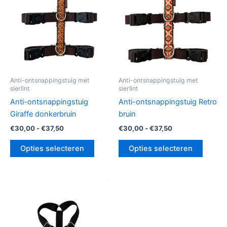
Deze
Deze
optie
optie
kan
kan
gekozen
gekoz
worden
worde
op
op
de
de
Anti-ontsnappingstuig met
Anti-ontsnappingstuig met
sierlint
sierlint
productpagina
produc
Anti-ontsnappingstuig
Anti-ontsnappingstuig Retro
Giraffe donkerbruin
bruin
€
30,00
-
€
37,50
€
30,00
-
€
37,50
Opties selecteren
Opties selecteren
Prijsklasse:
Dit
€32,50
product
tot
€37,50
heeft
meerdere