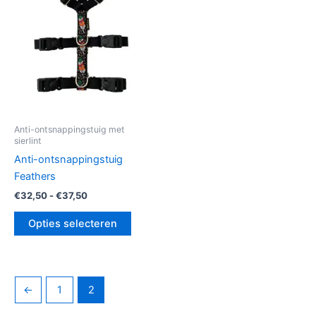
variaties.
Deze
optie
kan
gekozen
worden
op
de
Anti-ontsnappingstuig met
sierlint
productpagina
Anti-ontsnappingstuig
Feathers
€
32,50
-
€
37,50
Opties selecteren
←
1
2