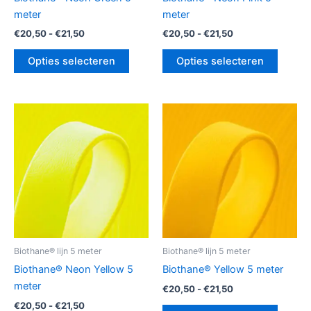
op
op
meter
meter
de
de
€
20,50
-
€
21,50
€
20,50
-
€
21,50
productpagina
produc
Opties selecteren
Opties selecteren
Prijsklasse:
Prijsklasse:
Dit
Dit
€20,50
€20,50
product
produc
tot
tot
€21,50
heeft
€21,50
heeft
meerdere
meerde
variaties.
variatie
Deze
Deze
optie
optie
kan
kan
gekozen
gekoz
Biothane® lijn 5 meter
Biothane® lijn 5 meter
worden
worde
Biothane® Neon Yellow 5
Biothane® Yellow 5 meter
op
op
meter
€
20,50
-
€
21,50
de
de
€
20,50
-
€
21,50
productpagina
produc