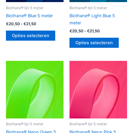
gekozen
gekoz
Biothane® lijn 5 meter
Biothane® lijn 5 meter
worden
worde
Biothane® Blue 5 meter
Biothane® Light Blue 5
op
op
meter
€
20,50
-
€
21,50
de
de
€
20,50
-
€
21,50
productpagina
produc
Opties selecteren
Opties selecteren
Prijsklasse:
Prijsklasse:
Dit
Dit
€20,50
€20,50
product
produc
tot
tot
€21,50
heeft
€21,50
heeft
meerdere
meerde
variaties.
variatie
Deze
Deze
optie
optie
kan
kan
gekozen
gekoz
Biothane® lijn 5 meter
Biothane® lijn 5 meter
worden
worde
Biothane® Neon Green 5
Biothane® Neon Pink 5