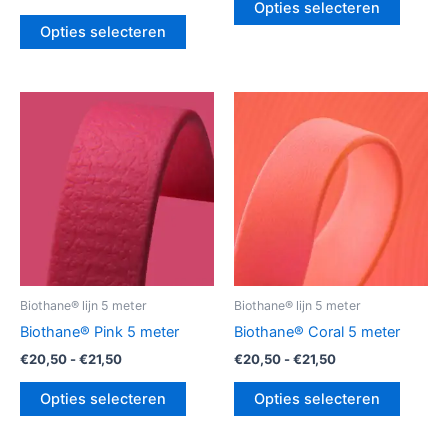
Opties selecteren
Opties selecteren
Prijsklasse:
Prijsklasse:
Dit
Dit
€20,50
€20,50
product
produc
tot
tot
€21,50
heeft
€21,50
heeft
meerdere
meerde
variaties.
variatie
Deze
Deze
optie
optie
kan
kan
gekozen
gekoz
Biothane® lijn 5 meter
Biothane® lijn 5 meter
worden
worde
Biothane® Pink 5 meter
Biothane® Coral 5 meter
op
op
€
20,50
-
€
21,50
€
20,50
-
€
21,50
de
de
productpagina
produc
Opties selecteren
Opties selecteren