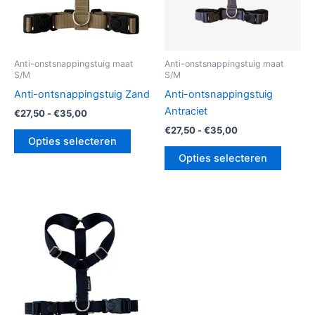
gekozen
gekoz
worden
worde
op
op
de
de
Anti-onstsnappingstuig maat
Anti-onstsnappingstuig maat
S/M
S/M
productpagina
produc
Anti-ontsnappingstuig Zand
Anti-ontsnappingstuig
Antraciet
€
27,50
-
€
35,00
€
27,50
-
€
35,00
Opties selecteren
Opties selecteren
Prijsklasse:
Dit
€27,50
product
tot
€35,00
heeft
meerdere
variaties.
Deze
optie