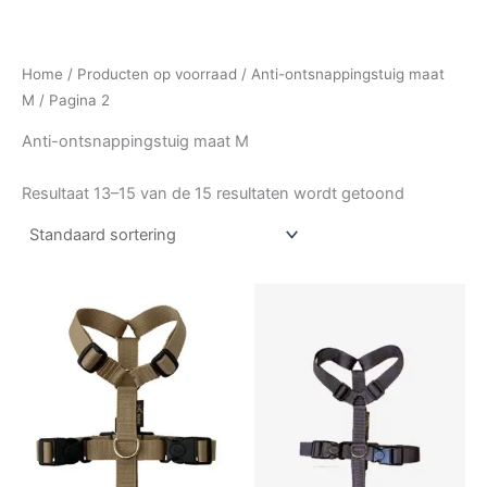
Home
/
Producten op voorraad
/
Anti-ontsnappingstuig maat
M
/ Pagina 2
Anti-ontsnappingstuig maat M
Resultaat 13–15 van de 15 resultaten wordt getoond
Prijsklasse:
Prijsklasse:
Dit
Dit
€27,50
€27,50
product
produc
tot
tot
€35,00
heeft
€35,00
heeft
meerdere
meerde
variaties.
variatie
Deze
Deze
optie
optie
kan
kan