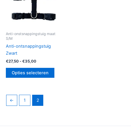
kan
gekozen
worden
op
de
Anti-onstsnappingstuig maat
S/M
productpagina
Anti-ontsnappingstuig
Zwart
€
27,50
-
€
35,00
Opties selecteren
←
1
2